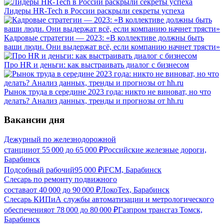
Лидеры HR-Tech в России раскрыли секреты успеха
Кадровые стратегии — 2023: «В коллективе должны быть
ваши люди. Они выдержат всё, если компанию начнет трясти»
Про HR и деньги: как выстраивать диалог с бизнесом
Рынок труда в середине 2023 года: никто не виноват, но что
делать? Анализ данных, тренды и прогнозы от hh.ru
Вакансии дня
Дежурный по железнодорожной
станции
от
55 000
до
65 000
₽
Российские железные дороги,
Барабинск
Подсобный рабочий
95 000
₽
iFCM, Барабинск
Слесарь по ремонту подвижного
состава
от
40 000
до
90 000
₽
ЛокоТех, Барабинск
Слесарь КИПиА службы автоматизации и метрологического
обеспечения
от
78 000
до
80 000
₽
Газпром трансгаз Томск,
Барабинск