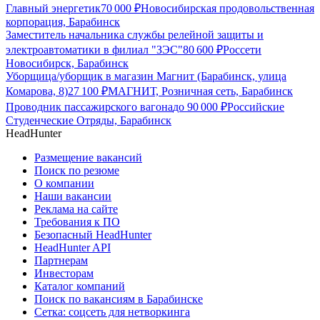
Главный энергетик
70 000
₽
Новосибирская продовольственная
корпорация, Барабинск
Заместитель начальника службы релейной защиты и
электроавтоматики в филиал "ЗЭС"
80 600
₽
Россети
Новосибирск, Барабинск
Уборщица/уборщик в магазин Магнит (Барабинск, улица
Комарова, 8)
27 100
₽
МАГНИТ, Розничная сеть, Барабинск
Проводник пассажирского вагона
до
90 000
₽
Российские
Студенческие Отряды, Барабинск
HeadHunter
Размещение вакансий
Поиск по резюме
О компании
Наши вакансии
Реклама на сайте
Требования к ПО
Безопасный HeadHunter
HeadHunter API
Партнерам
Инвесторам
Каталог компаний
Поиск по вакансиям в Барабинске
Сетка: соцсеть для нетворкинга