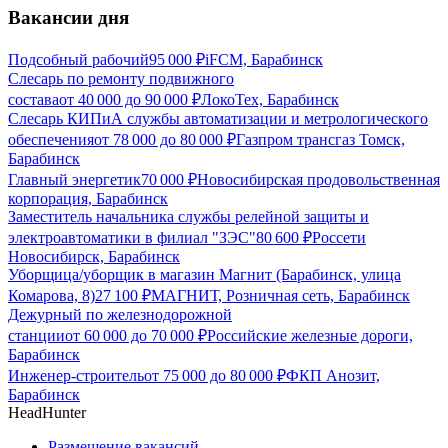
Вакансии дня
Подсобный рабочий
95 000
₽
iFCM, Барабинск
Слесарь по ремонту подвижного
состава
от
40 000
до
90 000
₽
ЛокоТех, Барабинск
Слесарь КИПиА службы автоматизации и метрологического
обеспечения
от
78 000
до
80 000
₽
Газпром трансгаз Томск,
Барабинск
Главный энергетик
70 000
₽
Новосибирская продовольственная
корпорация, Барабинск
Заместитель начальника службы релейной защиты и
электроавтоматики в филиал "ЗЭС"
80 600
₽
Россети
Новосибирск, Барабинск
Уборщица/уборщик в магазин Магнит (Барабинск, улица
Комарова, 8)
27 100
₽
МАГНИТ, Розничная сеть, Барабинск
Дежурный по железнодорожной
станции
от
60 000
до
70 000
₽
Российские железные дороги,
Барабинск
Инженер-строитель
от
75 000
до
80 000
₽
ФКП Анозит,
Барабинск
HeadHunter
Размещение вакансий