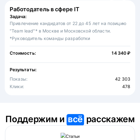
Работодатель в сфере IT
Федеральная сеть ресторанов
Задача:
Задача:
Привлечение кандидатов от 22 до 45 лет на позицию
Привлечение на вакансию официантов в московскую
"Team lead"* в Москве и Московской области.
точку известной федеральной сети ресторанов.
*Руководитель команды разработки
Стоимость:
30 875 ₽
Стоимость:
14 340 ₽
Результаты:
Результаты:
Показы:
4 646
Показы:
Клики:
42 303
475
Клики:
478
Поддержим и
всё
расскажем