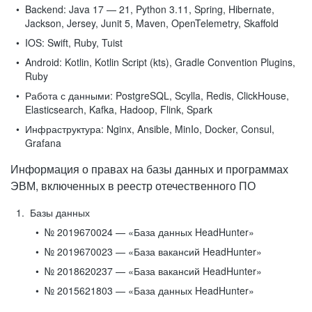
Backend:
Java 17 — 21, Python 3.11, Spring, Hibernate,
Jackson, Jersey, Junit 5, Maven, OpenTelemetry, Skaffold
IOS:
Swift, Ruby, Tuist
Android:
Kotlin, Kotlin Script (kts), Gradle Convention Plugins,
Ruby
Работа с данными:
PostgreSQL, Scylla, Redis, ClickHouse,
Elasticsearch, Kafka, Hadoop, Flink, Spark
Инфраструктура:
Nginx, Ansible, MinIo, Docker, Consul,
Grafana
Информация о правах на базы данных и программах
ЭВМ, включенных в реестр отечественного ПО
Базы данных
№ 2019670024 — «База данных HeadHunter»
№ 2019670023 — «База вакансий HeadHunter»
№ 2018620237 — «База вакансий HeadHunter»
№ 2015621803 — «База данных HeadHunter»