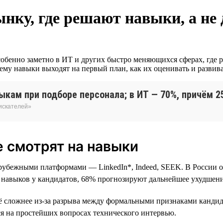
ынку, где решают навыки, а не
особенно заметно в ИТ и других быстро меняющихся сферах, где 
ему навыки выходят на первый план, как их оценивать и развива
кам при подборе персонала; в ИТ — 70%, причём 2
оискателей»
 смотрят на навыки
арубежными платформами — LinkedIn*, Indeed, SEEK. В России о
й навыков у кандидатов, 68% прогнозируют дальнейшее ухудшени
сё сложнее из-за разрыва между формальными признаками кандид
тся на простейших вопросах технического интервью.