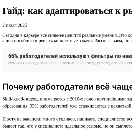
Гайд: как адаптироваться к р
2 июля 2025
Сегодня в карьере всё сильнее ценятся реальные умения. Это 
а по способности решать конкретные задачи. Рассказываем, поч
66% работодателей используют фильтры по навы
Источник: исследование hh.ru «Навыки-2025: взгляд работодателей и с
Почему работодатели всё чаще
Skill-based-подход применяется с 2010-х годов крупнейшими з
образования, 93% работодателей уже сталкиваются с нехватко
И хотя на вакансии много откликов, нанимать специалистов в
бывает так, что у специалиста идеальное резюме, но он сыпле