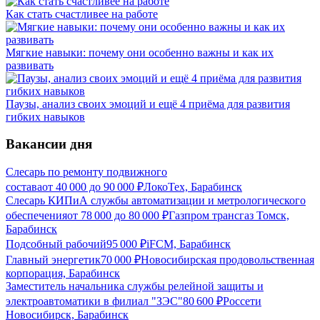
Как стать счастливее на работе
Мягкие навыки: почему они особенно важны и как их
развивать
Паузы, анализ своих эмоций и ещё 4 приёма для развития
гибких навыков
Вакансии дня
Слесарь по ремонту подвижного
состава
от
40 000
до
90 000
₽
ЛокоТех, Барабинск
Слесарь КИПиА службы автоматизации и метрологического
обеспечения
от
78 000
до
80 000
₽
Газпром трансгаз Томск,
Барабинск
Подсобный рабочий
95 000
₽
iFCM, Барабинск
Главный энергетик
70 000
₽
Новосибирская продовольственная
корпорация, Барабинск
Заместитель начальника службы релейной защиты и
электроавтоматики в филиал "ЗЭС"
80 600
₽
Россети
Новосибирск, Барабинск