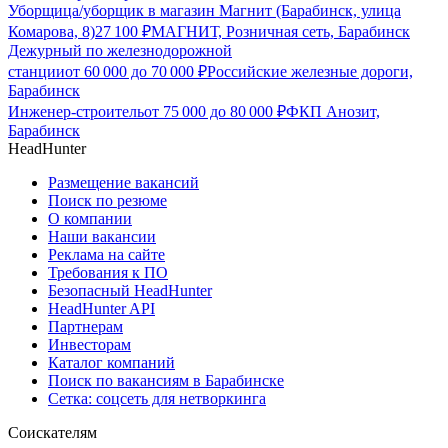
Уборщица/уборщик в магазин Магнит (Барабинск, улица
Комарова, 8)
27 100
₽
МАГНИТ, Розничная сеть, Барабинск
Дежурный по железнодорожной
станции
от
60 000
до
70 000
₽
Российские железные дороги,
Барабинск
Инженер-строитель
от
75 000
до
80 000
₽
ФКП Анозит,
Барабинск
HeadHunter
Размещение вакансий
Поиск по резюме
О компании
Наши вакансии
Реклама на сайте
Требования к ПО
Безопасный HeadHunter
HeadHunter API
Партнерам
Инвесторам
Каталог компаний
Поиск по вакансиям в Барабинске
Сетка: соцсеть для нетворкинга
Соискателям