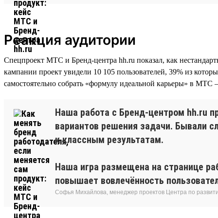
Реакция аудитории
Спецпроект МТС и Бренд-центра hh.ru показал, как нестандарт
кампании проект увидели 10 105 пользователей, 39% из кото
самостоятельно собрать «формулу идеальной карьеры» в МТС 
Наша работа с Бренд-центром hh.ru п
вариантов решения задачи. Бывали сл
к классным результатам.
Наша игра размещена на странице ра
повышает вовлечённость пользователе
Софья Михайлова, менеджер проектов Центра по развит