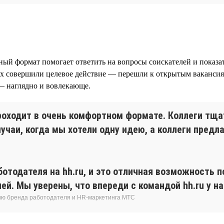
ный формат помогает ответить на вопросы соискателей и показа
рых совершили целевое действие — перешли к открытым ваканси
— наглядно и вовлекающе.
роходит в очень комфортном формате. Коллеги тщ
учаи, когда мы хотели одну идею, а коллеги предл
ботодателя на hh.ru, и это отличная возможность
й. Мы уверены, что впереди с командой hh.ru у на
ию бренда работодателя и HR-маркетинга МТС