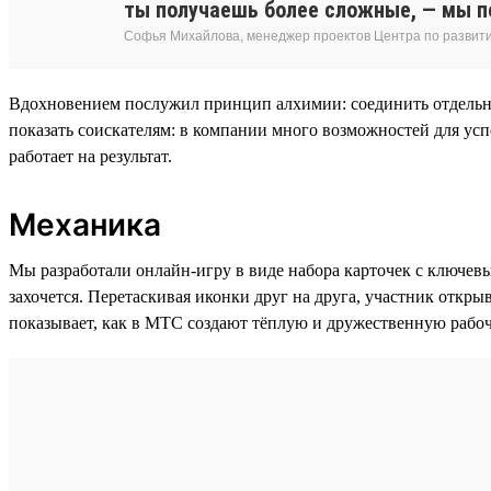
ты получаешь более сложные, — мы по
Софья Михайлова, менеджер проектов Центра по развит
Вдохновением послужил принцип алхимии: соединить отдельны
показать соискателям: в компании много возможностей для ус
работает на результат.
Механика
Мы разработали онлайн-игру в виде набора карточек с ключев
захочется. Перетаскивая иконки друг на друга, участник откр
показывает, как в МТС создают тёплую и дружественную рабоч