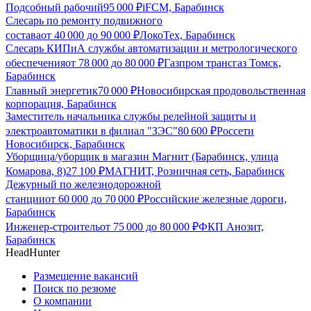
Подсобный рабочий
95 000
₽
iFCM, Барабинск
Слесарь по ремонту подвижного
состава
от
40 000
до
90 000
₽
ЛокоТех, Барабинск
Слесарь КИПиА службы автоматизации и метрологического
обеспечения
от
78 000
до
80 000
₽
Газпром трансгаз Томск,
Барабинск
Главный энергетик
70 000
₽
Новосибирская продовольственная
корпорация, Барабинск
Заместитель начальника службы релейной защиты и
электроавтоматики в филиал "ЗЭС"
80 600
₽
Россети
Новосибирск, Барабинск
Уборщица/уборщик в магазин Магнит (Барабинск, улица
Комарова, 8)
27 100
₽
МАГНИТ, Розничная сеть, Барабинск
Дежурный по железнодорожной
станции
от
60 000
до
70 000
₽
Российские железные дороги,
Барабинск
Инженер-строитель
от
75 000
до
80 000
₽
ФКП Анозит,
Барабинск
HeadHunter
Размещение вакансий
Поиск по резюме
О компании