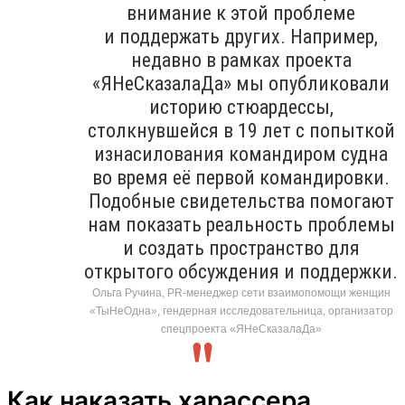
внимание к этой проблеме
и поддержать других. Например,
недавно в рамках проекта
«ЯНеСказалаДа» мы опубликовали
историю стюардессы,
столкнувшейся в 19 лет с попыткой
изнасилования командиром судна
во время её первой командировки.
Подобные свидетельства помогают
нам показать реальность проблемы
и создать пространство для
открытого обсуждения и поддержки.
Ольга Ручина, PR-менеджер сети взаимопомощи женщин
«ТыНеОдна», гендерная исследовательница, организатор
спецпроекта «ЯНеСказалаДа»
Как наказать харассера