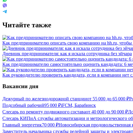
Читайте также
Как предпринимателю описать свою компанию на hh.ru, чтобы
Дневник предпринимателя: как я искала сотрудника без эйчара
Как предпринимателю самостоятельно оценить кандидата: 6 м
Как руководителю проверить кандидата, если в компании нет 
Вакансии дня
Дежурный по железнодорожной станции
от
55 000
до
65 000
₽
Р
Подсобный рабочий
95 000
₽
iFCM, Барабинск
Слесарь по ремонту подвижного состава
от
40 000
до
90 000
₽
Ло
Слесарь КИПиА службы автоматизации и метрологического об
Главный энергетик
70 000
₽
Новосибирская продовольственная 
Заместитель начальника службы релейной защиты и электроав