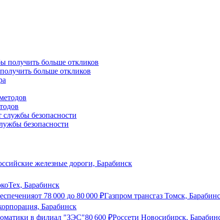
 получить больше откликов
етодов
службы безопасности
оссийские железные дороги, Барабинск
коТех, Барабинск
еспечения
от
78 000
до
80 000
₽
Газпром трансгаз Томск, Барабин
корпорация, Барабинск
томатики в филиал "ЗЭС"
80 600
₽
Россети Новосибирск, Барабин