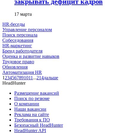
закрывать дефицит кадров
17 марта
HR-беседы
Управление персоналом
Поиск персонала
Собеседования
HR-маркетинг
Бренд работодателя
Оценка и развитие навыков
Трудовое право
Обновления
Автоматизация HR
1
2
3
4
5
6
7
8
9
10
11
...
214
дальше
HeadHunter
Размещение вакансий
Поиск по резюме
О компании
Наши вакансии
Реклама на сайте
Требования к ПО
Безопасный HeadHunter
HeadHunter API