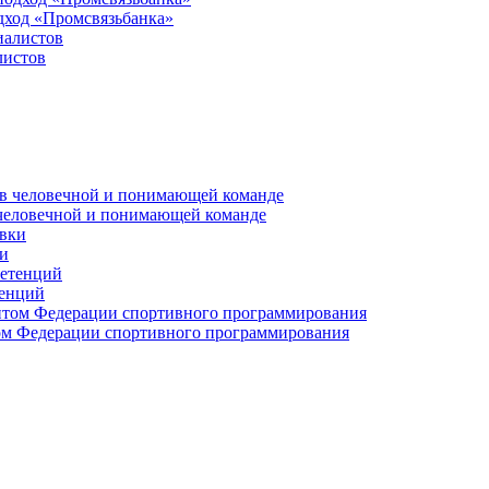
дход «Промсвязьбанка»
листов
 человечной и понимающей команде
и
тенций
м Федерации спортивного программирования