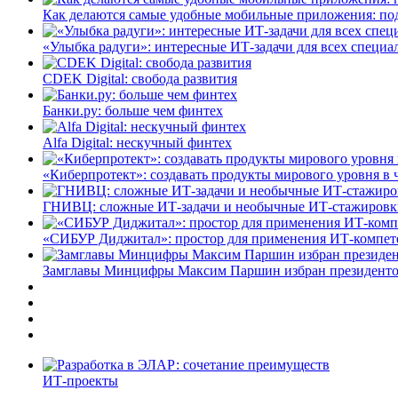
Как делаются самые удобные мобильные приложения: по
«Улыбка радуги»: интересные ИТ-задачи для всех специа
CDEK Digital: свобода развития
Банки.ру: больше чем финтех
Alfa Digital: нескучный финтех
«Киберпротект»: создавать продукты мирового уровня в
ГНИВЦ: сложные ИТ‑задачи и необычные ИТ‑стажировк
«СИБУР Диджитал»: простор для применения ИТ-компе
Замглавы Минцифры Максим Паршин избран президенто
ИТ-проекты