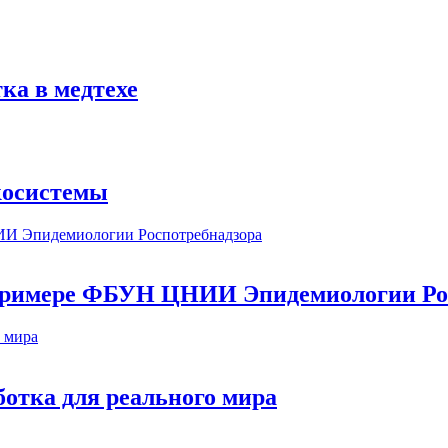
ка в медтехе
косистемы
а примере ФБУН ЦНИИ Эпидемиологии Ро
ботка для реального мира