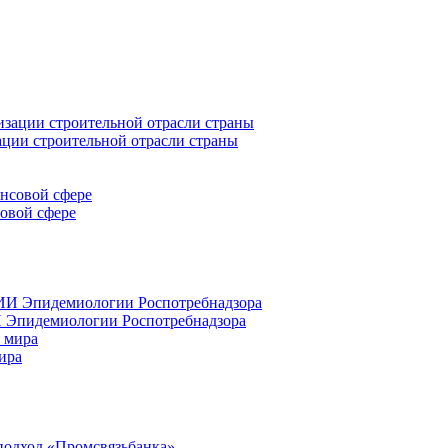
ации строительной отрасли страны
совой сфере
 Эпидемиологии Роспотребнадзора
ира