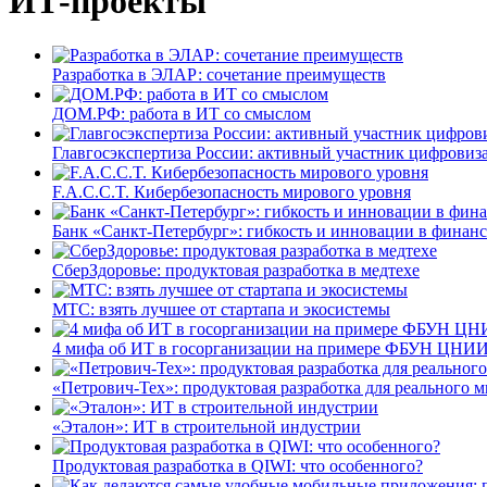
ИТ-проекты
Разработка в ЭЛАР: сочетание преимуществ
ДОМ.РФ: работа в ИТ со смыслом
Главгосэкспертиза России: активный участник цифровиз
F.A.C.C.T. Кибербезопасность мирового уровня
Банк «Санкт-Петербург»: гибкость и инновации в финан
СберЗдоровье: продуктовая разработка в медтехе
МТС: взять лучшее от стартапа и экосистемы
4 мифа об ИТ в госорганизации на примере ФБУН ЦНИИ
«Петрович-Тех»: продуктовая разработка для реального м
«Эталон»: ИТ в строительной индустрии
Продуктовая разработка в QIWI: что особенного?