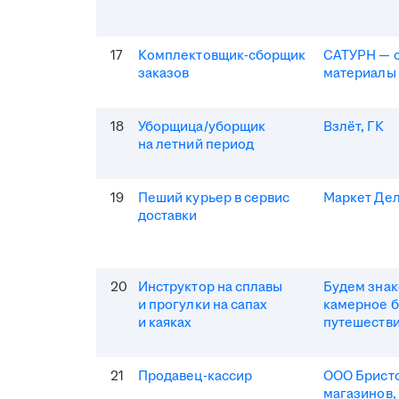
17
Комплектовщик-сборщик
САТУРН — 
заказов
материалы
18
Уборщица/уборщик
Взлёт, ГК
на летний период
19
Пеший курьер в сервис
Маркет Де
доставки
20
Инструктор на сплавы
Будем зна
и прогулки на сапах
камерное 
и каяках
путешеств
21
Продавец-кассир
ООО Бристо
магазинов,