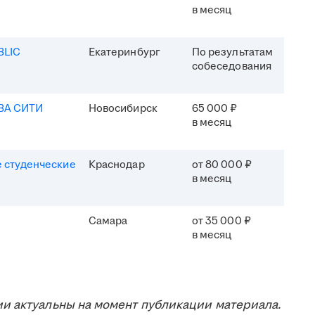
в месяц
BLIC
Екатеринбург
По результатам
собеседования
ВА СИТИ
Новосибирск
65 000 ₽
в месяц
 студенческие
Краснодар
от 80 000 ₽
в месяц
Самара
от 35 000 ₽
в месяц
и актуальны на момент публикации материала.