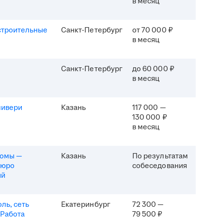
в месяц
строительные
Санкт-Петербург
от 70 000 ₽
в месяц
Санкт-Петербург
до 60 000 ₽
в месяц
ливери
Казань
117 000 —
130 000 ₽
в месяц
комы —
Казань
По результатам
бюро
собеседования
ий
ль, сеть
Екатеринбург
72 300 —
 Работа
79 500 ₽