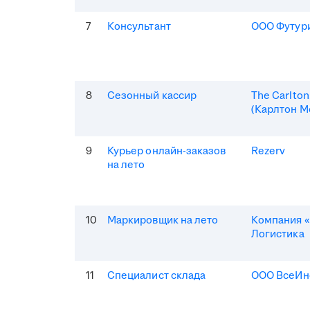
7
Консультант
ООО Футур
8
Сезонный кассир
The Carlto
(Карлтон М
9
Курьер онлайн-заказов
Rezerv
на лето
10
Маркировщик на лето
Компания «
Логистика
11
Специалист склада
ООО ВсеИн