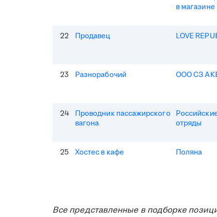
в магазине
22
Продавец
LOVE REPU
23
Разнорабочий
ООО СЗ АК
24
Проводник пассажирского
Российские
вагона
отряды
25
Хостес в кафе
Поляна
Все представленные в подборке позици