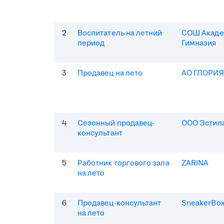
2
Воспитатель на летний
СОШ Акаде
период
Гимназия
3
Продавец на лето
АО ГЛОРИ
4
Сезонный продавец-
ООО Эстила
консультант
5
Работник торгового зала
ZARINA
на лето
6
Продавец-консультант
SneakerBo
на лето