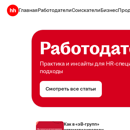
Главная
Работодатели
Соискатели
Бизнес
Прод
Работодат
Практика и инсайты для HR-спец
подходы
Смотреть все статьи
Как в «эВ-групп»