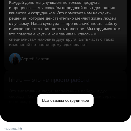
Каждый день мы улучшаем не только продукты
и процессы — мы создаём передовой опыт для наших
клиентов и сотрудников. Это помогает нам находить
решения, которые действительно меняют жизнь людей
к лучшему. Наша культура — про вовлечённость, заботу
и искреннее желание делать полезное. Мы гордимся тем,
что помогаем крутым компаниям и классным
специалистам находить друг друга. Быть частью таких
изменений по‑настоящему вдохновляет.
Сергей Чертов
hh.ru — это не просто работа
Это эмпатичные люди, заслуженные победы и дух
свободы. Мы помогаем миру и создаём лучший сервис
Все отзывы сотрудников
по поиску работы в стране.
Ольга Емельянова
*команда hh