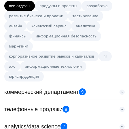
все отделы
продукты и проекты
разработка
развитие бизнеса и продажи
тестирование
дизайн
клиентский сервис
аналитика
финансы
информационная безопасность
маркетинг
корпоративное развитие рынков и капиталов
hr
axo
информационные технологии
юриспруденция
коммерческий департамент
9
Старший аналитик клиентской эффективности
телефонные продажи
8
HeadHunter::Коммерческий департамент
3 авг. 2026
Старший специалист телемаркетинга
analytics/data science
з/п не указана
7