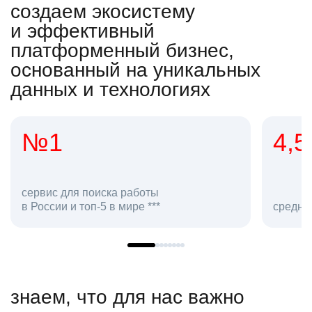
создаем экосистему
и эффективный
платформенный бизнес,
основанный на уникальных
данных и технологиях
4,5
20
сотру
средняя оценка hh.ru как работодателя **
в hh.r
знаем, что для нас важно