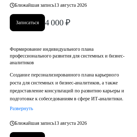
выбрать направление (СА/БА), требования рынка, как
Ближайшая запись
13 августа 2026
строить карьеру в продукте/проекте/корпорации и какие
4 000
₽
есть траектории развития
Записаться
Кому могу помочь:
• Системным аналитикам (всех уровней: junior, middle,
Формирование индивидуального плана
senior, lead)
профессионального развития для системных и бизнес-
• Бизнес‑аналитикам (в том числе тем, кто хочет усилить
аналитиков
техчасть или перейти в системный анализ)
Создание персонализированного плана карьерного
• Senior/lead‑уровню: позиционирование, подготовка к
роста для системных и бизнес-аналитиков, а также
сложным интервью, переход в управление, расширение
предоставление консультаций по развитию карьеры и
зоны ответственности
подготовке к собеседованиям в сфере ИТ-аналитики.
• Начинающим и переходящим из смежных ролей
(например, техническим писателям и др.) - если ваша цель
Развернуть
связана с аналитикой и нужен понятный маршрут и
Ближайшая запись
13 августа 2026
понимание требований рынка