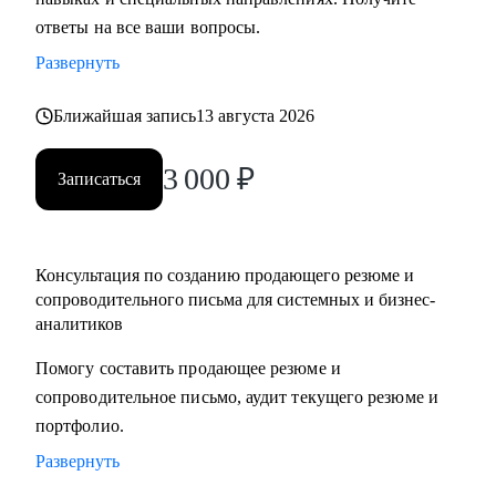
• Карьерная цель и стратегия: определим, куда вы хотите
ответы на все ваши вопросы.
прийти (роль/грейд/тип компании) и что сейчас мешает
Развернуть
• Индивидуальный план профессионального развития:
какие навыки прокачивать, какие задачи брать в работу, как
Ближайшая запись
13 августа 2026
подтверждать уровень результатами
• Сильное резюме и сопроводительное письмо: помогу
3 000
₽
Записаться
упаковать опыт так, чтобы он выделялся среди других
кандидатов, адаптируем под конкретные вакансии и
нужный грейд (за счет формулировок, структуры и
Консультация по созданию продающего резюме и
акцентов)
сопроводительного письма для системных и бизнес-
• Подготовка к собеседованию: проведу тренировочное
аналитиков
интервью с разбором ответов, типовых вопросов и кейсов.
Помогу составить продающее резюме и
Поделюсь авторским гайдом с вопросами и ответами для
сопроводительное письмо, аудит текущего резюме и
интервью аналитиков
портфолио.
• Разбор пробелов и усиление хард‑скиллов
(верхнеуровнево или точечно под вашу цель)
Развернуть
• Любые вопросы по профессии аналитика: как расти, как