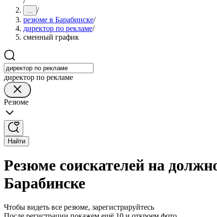
/
/
...
резюме в Барабинске
/
директор по рекламе
/
сменный график
директор по рекламе
Резюме
Найти
Резюме соискателей на должн
Барабинске
Чтобы видеть все резюме, зарегистрируйтесь
После регистрации покажем ещё 10 и откроем фото