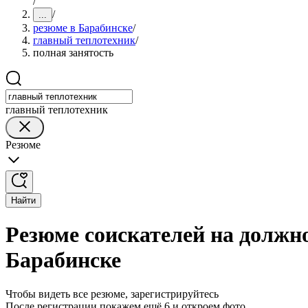
/
/
...
резюме в Барабинске
/
главный теплотехник
/
полная занятость
главный теплотехник
Резюме
Найти
Резюме соискателей на должно
Барабинске
Чтобы видеть все резюме, зарегистрируйтесь
После регистрации покажем ещё 6 и откроем фото