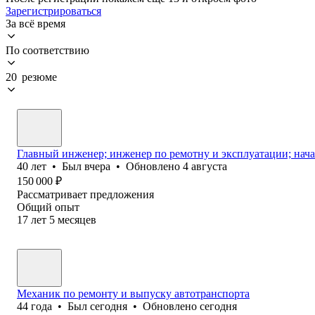
Зарегистрироваться
За всё время
По соответствию
20 резюме
Главный инженер; инженер по ремотну и эксплуатации; нач
40
лет
•
Был
вчера
•
Обновлено
4 августа
150 000
₽
Рассматривает предложения
Общий опыт
17
лет
5
месяцев
Механик по ремонту и выпуску автотранспорта
44
года
•
Был
сегодня
•
Обновлено
сегодня