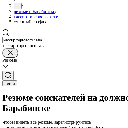
/
/
...
резюме в Барабинске
/
кассир торгового зала
/
сменный график
кассир торгового зала
Резюме
Найти
Резюме соискателей на должно
Барабинске
Чтобы видеть все резюме, зарегистрируйтесь
После регистрации покажем ещё 46 и откроем фото