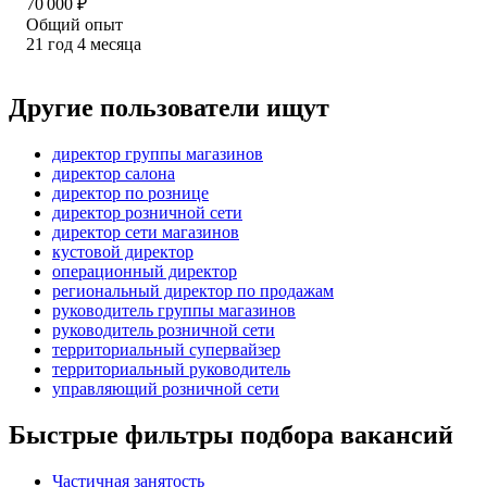
70 000
₽
Общий опыт
21
год
4
месяца
Другие пользователи ищут
директор группы магазинов
директор салона
директор по рознице
директор розничной сети
директор сети магазинов
кустовой директор
операционный директор
региональный директор по продажам
руководитель группы магазинов
руководитель розничной сети
территориальный супервайзер
территориальный руководитель
управляющий розничной сети
Быстрые фильтры подбора вакансий
Частичная занятость