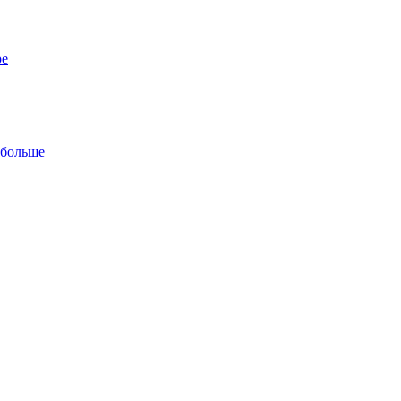
ре
 больше