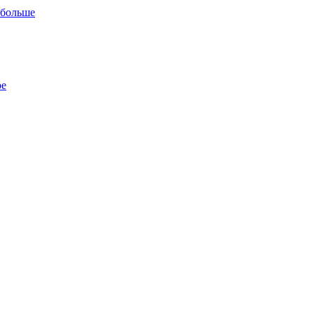
 больше
ре