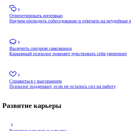
Отрепетировать интервью
Научим проходить собеседование и отвечать на неудобные
Вылечить синдром самозванца
Карьерный психолог поможет чувствовать себя увереннее
Справиться с выгоранием
Психолог поддержит, если не осталось сил на работу
Развитие карьеры
Развитие навыков и карьеры