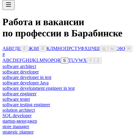
Работа и вакансии
по профессии в Барабинске
А
Б
В
Г
Д
Е
Ж
З
И
К
Л
М
Н
О
П
Р
С
Т
У
Ф
Х
Ц
Ч
Ш
Э
Ю
Ё
Й
Щ
Ы
Я
#
A
B
C
D
E
F
G
H
I
J
K
L
M
N
O
P
Q
R
T
U
V
W
X
S
Y
Z
software architect
software developer
software developer in test
software developer Java
software development engineer in test
software engineer
software tester
software testing engineer
solution architect
SQL developer
startup-менеджер
store manager
strategic planner