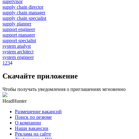
supervisor
supply chain director
supply chain manager
supply chain specialist
supply planner
support engineer
support manager
support specialist
system analyst
system architect
system engineer
1
2
3
4
Скачайте приложение
Чтобы получать уведомления о приглашениях мгновенно
HeadHunter
Размещение вакансий
Поиск по резюме
О компании
Наши вакансии
Реклама на сайте