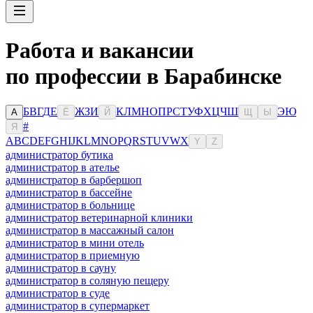
Работа и вакансии
по профессии в Барабинске
Б
В
Г
Д
Е
Ж
З
И
К
Л
М
Н
О
П
Р
С
Т
У
Ф
Х
Ц
Ч
Ш
Э
Ю
А
Ё
Й
Щ
Ы
#
Я
A
B
C
D
E
F
G
H
I
J
K
L
M
N
O
P
Q
R
S
T
U
V
W
X
Y
Z
администратор бутика
администратор в ателье
администратор в барбершоп
администратор в бассейне
администратор в больнице
администратор ветеринарной клиники
администратор в массажный салон
администратор в мини отель
администратор в приемную
администратор в сауну
администратор в соляную пещеру
администратор в суде
администратор в супермаркет