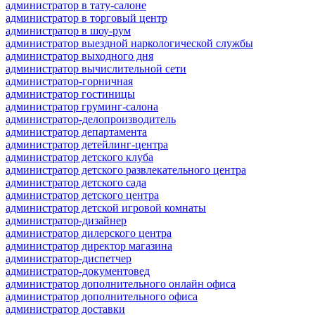
администратор в тату-салоне
администратор в торговый центр
администратор в шоу-рум
администратор выездной наркологической службы
администратор выходного дня
администратор вычислительной сети
администратор-горничная
администратор гостиницы
администратор груминг-салона
администратор-делопроизводитель
администратор департамента
администратор детейлинг-центра
администратор детского клуба
администратор детского развлекательного центра
администратор детского сада
администратор детского центра
администратор детской игровой комнаты
администратор-дизайнер
администратор дилерского центра
администратор директор магазина
администратор-диспетчер
администратор-документовед
администратор дополнительного онлайн офиса
администратор дополнительного офиса
администратор доставки