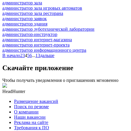
администратор зала
администратор зала игровых автоматов
администратор зала ресторана
администратор заявок
администратор здания
администратор зуботехнической лаборатории
администратор-инструктор
администратор интернет-магазина
администратор интернет-проекта
администратор информационного центра
В начало
2
3
4
5
6
...
13
дальше
Скачайте приложение
Чтобы получать уведомления о приглашениях мгновенно
HeadHunter
Размещение вакансий
Поиск по резюме
О компании
Наши вакансии
Реклама на сайте
Требования к ПО