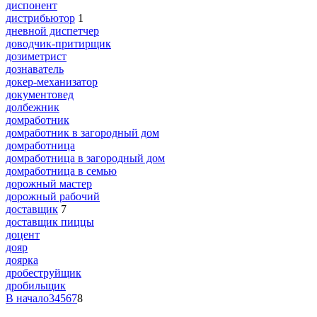
диспонент
дистрибьютор
1
дневной диспетчер
доводчик-притирщик
дозиметрист
дознаватель
докер-механизатор
документовед
долбежник
домработник
домработник в загородный дом
домработница
домработница в загородный дом
домработница в семью
дорожный мастер
дорожный рабочий
доставщик
7
доставщик пиццы
доцент
дояр
доярка
дробеструйщик
дробильщик
В начало
3
4
5
6
7
8