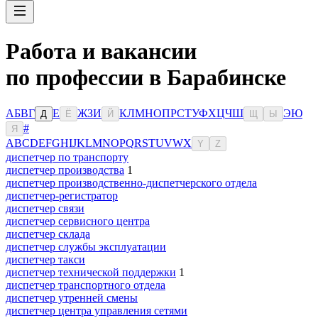
Работа и вакансии
по профессии в Барабинске
А
Б
В
Г
Е
Ж
З
И
К
Л
М
Н
О
П
Р
С
Т
У
Ф
Х
Ц
Ч
Ш
Э
Ю
Д
Ё
Й
Щ
Ы
#
Я
A
B
C
D
E
F
G
H
I
J
K
L
M
N
O
P
Q
R
S
T
U
V
W
X
Y
Z
диспетчер по транспорту
диспетчер производства
1
диспетчер производственно-диспетчерского отдела
диспетчер-регистратор
диспетчер связи
диспетчер сервисного центра
диспетчер склада
диспетчер службы эксплуатации
диспетчер такси
диспетчер технической поддержки
1
диспетчер транспортного отдела
диспетчер утренней смены
диспетчер центра управления сетями