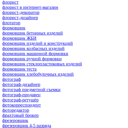
флорист
флорист в интернет-магазин
флорист-декоратор
флорист-дизайнер
флотатор
формовщик
формовщик бетонных изделий
формовщик ЖБИ
формовщик изделий и конструкций
формовщик колбасных изделий
формовщик машинной формовки
формовщик ручной формовки
формовщик стеклопластиковых изделий
формовщик теста
формовщик хлебобулочных изделий
фотограф
фотограф-дизайнер
фотограф предметной съемки
фотограф-продавец
фотограф-ретушёр
фотокорреспондент
фоторедактор
фрахтовый брокер
фрезеровщик
фрезеровщик 4-5 разряда