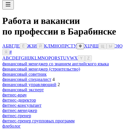
Работа и вакансии
по профессии в Барабинске
А
Б
В
Г
Д
Е
Ж
З
И
К
Л
М
Н
О
П
Р
С
Т
У
Х
Ц
Ч
Ш
Э
Ю
Ё
Й
Ф
Щ
Ы
#
Я
A
B
C
D
E
F
G
H
I
J
K
L
M
N
O
P
Q
R
S
T
U
V
W
X
Y
Z
финансовый менеджер со знанием английского языка
финансовый менеджер (строительство)
финансовый советник
финансовый специалист
4
финансовый управляющий
2
финансовый эксперт
фитнес-врач
фитнес-директор
фитнес-консультант
фитнес-менеджер
фитнес-тренер
фитнес-тренер групповых программ
флеболог