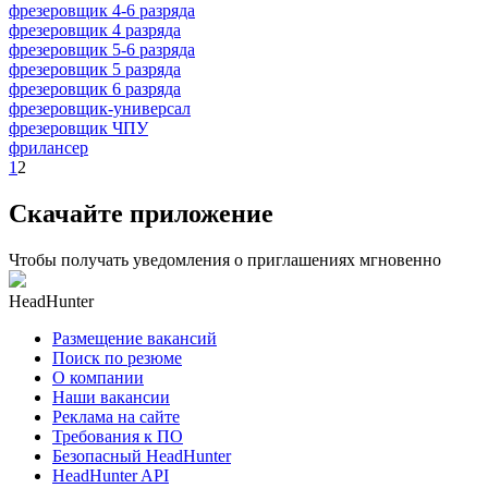
фрезеровщик 4-6 разряда
фрезеровщик 4 разряда
фрезеровщик 5-6 разряда
фрезеровщик 5 разряда
фрезеровщик 6 разряда
фрезеровщик-универсал
фрезеровщик ЧПУ
фрилансер
1
2
Скачайте приложение
Чтобы получать уведомления о приглашениях мгновенно
HeadHunter
Размещение вакансий
Поиск по резюме
О компании
Наши вакансии
Реклама на сайте
Требования к ПО
Безопасный HeadHunter
HeadHunter API