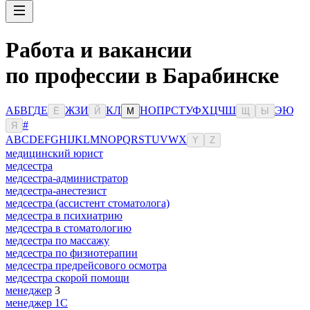
Работа и вакансии
по профессии в Барабинске
А
Б
В
Г
Д
Е
Ж
З
И
К
Л
Н
О
П
Р
С
Т
У
Ф
Х
Ц
Ч
Ш
Э
Ю
Ё
Й
М
Щ
Ы
#
Я
A
B
C
D
E
F
G
H
I
J
K
L
M
N
O
P
Q
R
S
T
U
V
W
X
Y
Z
медицинский юрист
медсестра
медсестра-администратор
медсестра-анестезист
медсестра (ассистент стоматолога)
медсестра в психиатрию
медсестра в стоматологию
медсестра по массажу
медсестра по физиотерапии
медсестра предрейсового осмотра
медсестра скорой помощи
менеджер
3
менеджер 1С