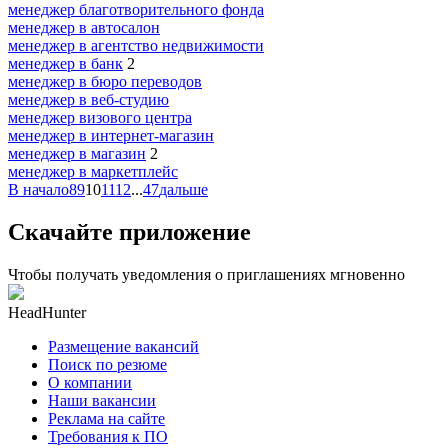
менеджер благотворительного фонда
менеджер в автосалон
менеджер в агентство недвижимости
менеджер в банк
2
менеджер в бюро переводов
менеджер в веб-студию
менеджер визового центра
менеджер в интернет-магазин
менеджер в магазин
2
менеджер в маркетплейс
В начало
8
9
10
11
12
...
47
дальше
Скачайте приложение
Чтобы получать уведомления о приглашениях мгновенно
HeadHunter
Размещение вакансий
Поиск по резюме
О компании
Наши вакансии
Реклама на сайте
Требования к ПО