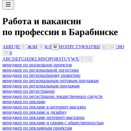
Работа и вакансии
по профессии в Барабинске
А
Б
В
Г
Д
Е
Ж
З
И
К
Л
Н
О
П
Р
С
Т
У
Ф
Х
Ц
Ч
Ш
Э
Ю
Ё
Й
М
Щ
Ы
#
Я
A
B
C
D
E
F
G
H
I
J
K
L
M
N
O
P
Q
R
S
T
U
V
W
X
Y
Z
менеджер по реализации проектов
менеджер по региональной логистике
менеджер по региональному развитию
менеджер по региональным оптовым продажам
менеджер по региональным продажам
менеджер по регистрации
менеджер по регистрации лекарственных средств
менеджер по рекламе
менеджер по рекламе в интернет-магазин
менеджер по рекламе и дизайну
менеджер по рекламе интернет-магазина
менеджер по рекламе и связям с общественностью
менеджер по рекламным проектам