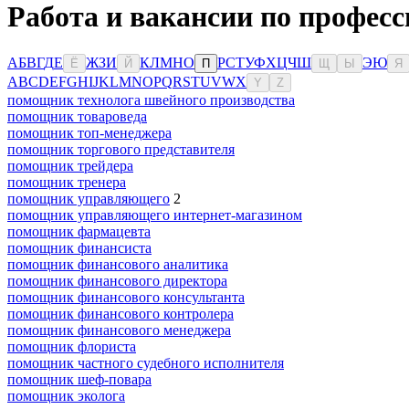
Работа и вакансии по професс
А
Б
В
Г
Д
Е
Ж
З
И
К
Л
М
Н
О
Р
С
Т
У
Ф
Х
Ц
Ч
Ш
Э
Ю
Ё
Й
П
Щ
Ы
Я
A
B
C
D
E
F
G
H
I
J
K
L
M
N
O
P
Q
R
S
T
U
V
W
X
Y
Z
помощник технолога швейного производства
помощник товароведа
помощник топ-менеджера
помощник торгового представителя
помощник трейдера
помощник тренера
помощник управляющего
2
помощник управляющего интернет-магазином
помощник фармацевта
помощник финансиста
помощник финансового аналитика
помощник финансового директора
помощник финансового консультанта
помощник финансового контролера
помощник финансового менеджера
помощник флориста
помощник частного судебного исполнителя
помощник шеф-повара
помощник эколога