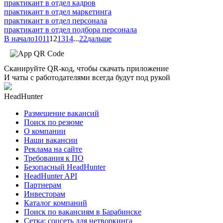
практикант в отдел кадров
практикант в отдел маркетинга
практикант в отдел персонала
практикант в отдел подбора персонала
В начало
10
11
12
13
14
...
22
дальше
Сканируйте QR-код, чтобы скачать приложение
И чаты с работодателями всегда будут под рукой
HeadHunter
Размещение вакансий
Поиск по резюме
О компании
Наши вакансии
Реклама на сайте
Требования к ПО
Безопасный HeadHunter
HeadHunter API
Партнерам
Инвесторам
Каталог компаний
Поиск по вакансиям в Барабинске
Сетка: соцсеть для нетворкинга