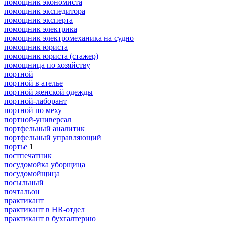
помощник экономиста
помощник экспедитора
помощник эксперта
помощник электрика
помощник электромеханика на судно
помощник юриста
помощник юриста (стажер)
помощница по хозяйству
портной
портной в ателье
портной женской одежды
портной-лаборант
портной по меху
портной-универсал
портфельный аналитик
портфельный управляющий
портье
1
постпечатник
посудомойка уборщица
посудомойщица
посыльный
почтальон
практикант
практикант в HR-отдел
практикант в бухгалтерию