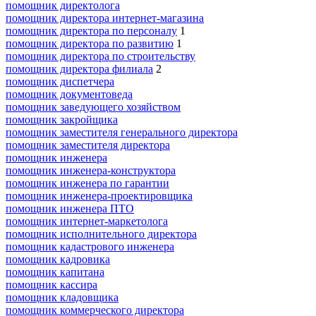
помощник директолога
помощник директора интернет-магазина
помощник директора по персоналу
1
помощник директора по развитию
1
помощник директора по строительству
помощник директора филиала
2
помощник диспетчера
помощник документоведа
помощник заведующего хозяйством
помощник закройщика
помощник заместителя генерального директора
помощник заместителя директора
помощник инженера
помощник инженера-конструктора
помощник инженера по гарантии
помощник инженера-проектировщика
помощник инженера ПТО
помощник интернет-маркетолога
помощник исполнительного директора
помощник кадастрового инженера
помощник кадровика
помощник капитана
помощник кассира
помощник кладовщика
помощник коммерческого директора