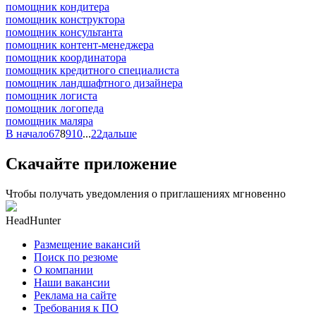
помощник кондитера
помощник конструктора
помощник консультанта
помощник контент-менеджера
помощник координатора
помощник кредитного специалиста
помощник ландшафтного дизайнера
помощник логиста
помощник логопеда
помощник маляра
В начало
6
7
8
9
10
...
22
дальше
Скачайте приложение
Чтобы получать уведомления о приглашениях мгновенно
HeadHunter
Размещение вакансий
Поиск по резюме
О компании
Наши вакансии
Реклама на сайте
Требования к ПО