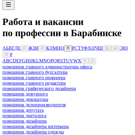
Работа и вакансии
по профессии в Барабинске
А
Б
В
Г
Д
Е
Ж
З
И
К
Л
М
Н
О
Р
С
Т
У
Ф
Х
Ц
Ч
Ш
Э
Ю
Ё
Й
П
Щ
Ы
#
Я
A
B
C
D
E
F
G
H
I
J
K
L
M
N
O
P
Q
R
S
T
U
V
W
X
Y
Z
помощник главного администратора офиса
помощник главного бухгалтера
помощник главного инженера
помощник главного редактора
помощник графического дизайнера
помощник дежурного
помощник декоратора
помощник делопроизводителя
помощник депутата
помощник диетолога
помощник дизайнера
помощник дизайнера интерьера
помощник дизайнера одежды