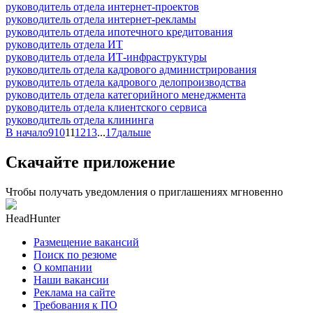
руководитель отдела интернет-проектов
руководитель отдела интернет-рекламы
руководитель отдела ипотечного кредитования
руководитель отдела ИТ
руководитель отдела ИТ-инфраструктуры
руководитель отдела кадрового администрирования
руководитель отдела кадрового делопроизводства
руководитель отдела категорийного менеджмента
руководитель отдела клиентского сервиса
руководитель отдела клининга
В начало
9
10
11
12
13
...
17
дальше
Скачайте приложение
Чтобы получать уведомления о приглашениях мгновенно
HeadHunter
Размещение вакансий
Поиск по резюме
О компании
Наши вакансии
Реклама на сайте
Требования к ПО