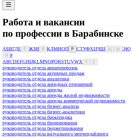
Работа и вакансии
по профессии в Барабинске
А
Б
В
Г
Д
Е
Ж
З
И
К
Л
М
Н
О
П
С
Т
У
Ф
Х
Ц
Ч
Ш
Э
Ю
Ё
Й
Р
Щ
Ы
#
Я
A
B
C
D
E
F
G
H
I
J
K
L
M
N
O
P
Q
R
S
T
U
V
W
X
Y
Z
руководитель отдела авиаперевозок
руководитель отдела активных продаж
руководитель отдела аналитики
руководитель отдела арендных отношений
руководитель отдела аренды
руководитель отдела аренды жилой недвижимости
руководитель отдела аренды коммерческой недвижимости
руководитель отдела бизнес-анализа
руководитель отдела бизнес-аналитики
руководитель отдела брокериджа
руководитель отдела бронирования
руководитель отдела бюджетирования
руководитель отдела визуального мерчендайзинга