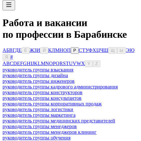
Работа и вакансии
по профессии в Барабинске
А
Б
В
Г
Д
Е
Ж
З
И
К
Л
М
Н
О
П
С
Т
У
Ф
Х
Ц
Ч
Ш
Э
Ю
Ё
Й
Р
Щ
Ы
#
Я
A
B
C
D
E
F
G
H
I
J
K
L
M
N
O
P
Q
R
S
T
U
V
W
X
Y
Z
руководитель группы взыскания
руководитель группы дизайна
руководитель группы инженеров
руководитель группы кадрового администрирования
руководитель группы конструкторов
руководитель группы консультантов
руководитель группы корпоративных продаж
руководитель группы логистики
руководитель группы маркетинга
руководитель группы медицинских представителей
руководитель группы менеджеров
руководитель группы менеджеров клининг
руководитель группы обучения