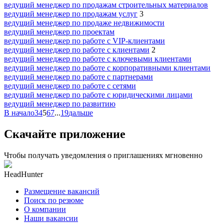
ведущий менеджер по продажам строительных материалов
ведущий менеджер по продажам услуг
3
ведущий менеджер по продаже недвижимости
ведущий менеджер по проектам
ведущий менеджер по работе с VIP-клиентами
ведущий менеджер по работе с клиентами
2
ведущий менеджер по работе с ключевыми клиентами
ведущий менеджер по работе с корпоративными клиентами
ведущий менеджер по работе с партнерами
ведущий менеджер по работе с сетями
ведущий менеджер по работе с юридическими лицами
ведущий менеджер по развитию
В начало
3
4
5
6
7
...
19
дальше
Скачайте приложение
Чтобы получать уведомления о приглашениях мгновенно
HeadHunter
Размещение вакансий
Поиск по резюме
О компании
Наши вакансии