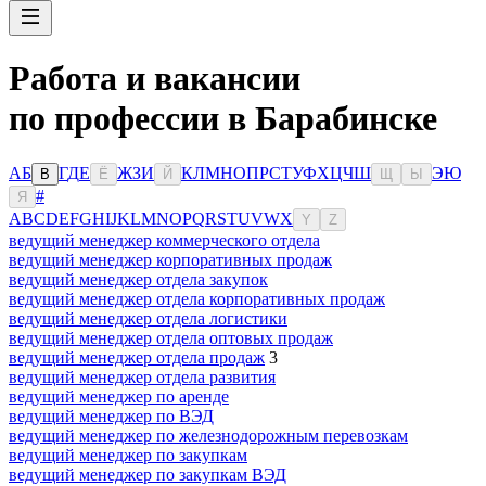
Работа и вакансии
по профессии в Барабинске
А
Б
Г
Д
Е
Ж
З
И
К
Л
М
Н
О
П
Р
С
Т
У
Ф
Х
Ц
Ч
Ш
Э
Ю
В
Ё
Й
Щ
Ы
#
Я
A
B
C
D
E
F
G
H
I
J
K
L
M
N
O
P
Q
R
S
T
U
V
W
X
Y
Z
ведущий менеджер коммерческого отдела
ведущий менеджер корпоративных продаж
ведущий менеджер отдела закупок
ведущий менеджер отдела корпоративных продаж
ведущий менеджер отдела логистики
ведущий менеджер отдела оптовых продаж
ведущий менеджер отдела продаж
3
ведущий менеджер отдела развития
ведущий менеджер по аренде
ведущий менеджер по ВЭД
ведущий менеджер по железнодорожным перевозкам
ведущий менеджер по закупкам
ведущий менеджер по закупкам ВЭД