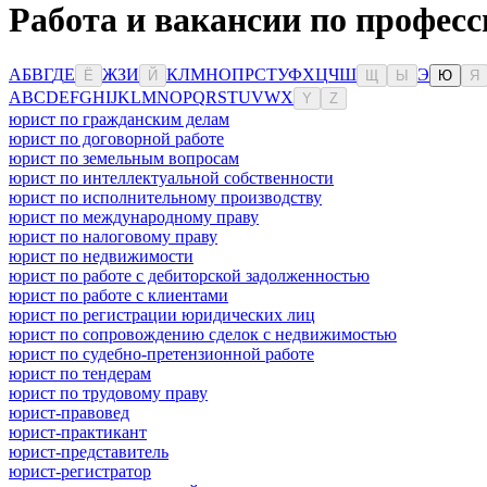
Работа и вакансии по професс
А
Б
В
Г
Д
Е
Ж
З
И
К
Л
М
Н
О
П
Р
С
Т
У
Ф
Х
Ц
Ч
Ш
Э
Ё
Й
Щ
Ы
Ю
Я
A
B
C
D
E
F
G
H
I
J
K
L
M
N
O
P
Q
R
S
T
U
V
W
X
Y
Z
юрист по гражданским делам
юрист по договорной работе
юрист по земельным вопросам
юрист по интеллектуальной собственности
юрист по исполнительному производству
юрист по международному праву
юрист по налоговому праву
юрист по недвижимости
юрист по работе с дебиторской задолженностью
юрист по работе с клиентами
юрист по регистрации юридических лиц
юрист по сопровождению сделок с недвижимостью
юрист по судебно-претензионной работе
юрист по тендерам
юрист по трудовому праву
юрист-правовед
юрист-практикант
юрист-представитель
юрист-регистратор