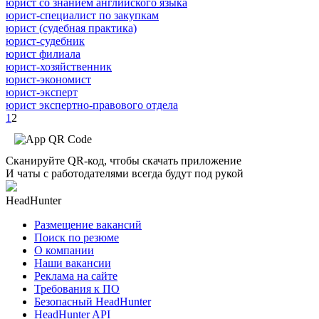
юрист со знанием английского языка
юрист-специалист по закупкам
юрист (судебная практика)
юрист-судебник
юрист филиала
юрист-хозяйственник
юрист-экономист
юрист-эксперт
юрист экспертно-правового отдела
1
2
Сканируйте QR-код, чтобы скачать приложение
И чаты с работодателями всегда будут под рукой
HeadHunter
Размещение вакансий
Поиск по резюме
О компании
Наши вакансии
Реклама на сайте
Требования к ПО
Безопасный HeadHunter
HeadHunter API