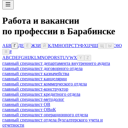
Работа и вакансии
по профессии в Барабинске
А
Б
В
Д
Е
Ж
З
И
К
Л
М
Н
О
П
Р
С
Т
У
Ф
Х
Ц
Ч
Ш
Э
Ю
Г
Ё
Й
Щ
Ы
#
Я
A
B
C
D
E
F
G
H
I
J
K
L
M
N
O
P
Q
R
S
T
U
V
W
X
Y
Z
главный специалист департамента внутреннего аудита
главный специалист договорного отдела
главный специалист казначейства
главный специалист канцелярии
главный специалист коммерческого отдела
главный специалист-конструктор
главный специалист кредитного отдела
главный специалист-методолог
главный специалист ОВ
главный специалист ОВиК
главный специалист операционного отдела
главный специалист отдела бухгалтерского учета и
отчетности