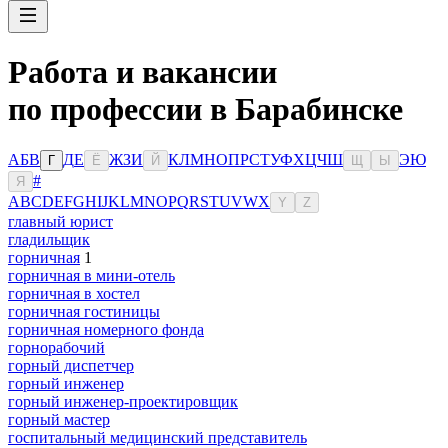
Работа и вакансии
по профессии в Барабинске
А
Б
В
Д
Е
Ж
З
И
К
Л
М
Н
О
П
Р
С
Т
У
Ф
Х
Ц
Ч
Ш
Э
Ю
Г
Ё
Й
Щ
Ы
#
Я
A
B
C
D
E
F
G
H
I
J
K
L
M
N
O
P
Q
R
S
T
U
V
W
X
Y
Z
главный юрист
гладильщик
горничная
1
горничная в мини-отель
горничная в хостел
горничная гостиницы
горничная номерного фонда
горнорабочий
горный диспетчер
горный инженер
горный инженер-проектировщик
горный мастер
госпитальный медицинский представитель