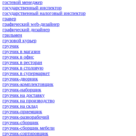
гостевой менеджер
государственный инспектор
государственный налоговый инспектор
гравер
графический web-дизайнер
графический дизайнер
грильмен
грузовой курьер
грузчик
грузчик в магазин
грузчик в офис
грузчик в ресторан
грузчик в столовую
грузчик в супермаркет
грузчик-дворник
грузчик-комплектовщик
грузчик-наборщик
грузчик на доставку
грузчик на производство
грузчик на склад
грузчик-приемщик
грузчик-разнорабочий
грузчик-сборщик
грузчик-сборщик мебели
грузчик-сортировщик