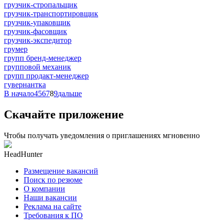
грузчик-стропальщик
грузчик-транспортировщик
грузчик-упаковщик
грузчик-фасовщик
грузчик-экспедитор
грумер
групп бренд-менеджер
групповой механик
групп продакт-менеджер
гувернантка
В начало
4
5
6
7
8
9
дальше
Скачайте приложение
Чтобы получать уведомления о приглашениях мгновенно
HeadHunter
Размещение вакансий
Поиск по резюме
О компании
Наши вакансии
Реклама на сайте
Требования к ПО