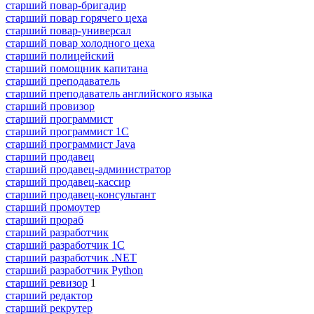
старший повар-бригадир
старший повар горячего цеха
старший повар-универсал
старший повар холодного цеха
старший полицейский
старший помощник капитана
старший преподаватель
старший преподаватель английского языка
старший провизор
старший программист
старший программист 1С
старший программист Java
старший продавец
старший продавец-администратор
старший продавец-кассир
старший продавец-консультант
старший промоутер
старший прораб
старший разработчик
старший разработчик 1С
старший разработчик .NET
старший разработчик Python
старший ревизор
1
старший редактор
старший рекрутер