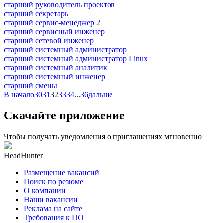
старший руководитель проектов
старший секретарь
старший сервис-менеджер
2
старший сервисный инженер
старший сетевой инженер
старший системный администратор
старший системный администратор Linux
старший системный аналитик
старший системный инженер
старший смены
В начало
30
31
32
33
34
...
36
дальше
Скачайте приложение
Чтобы получать уведомления о приглашениях мгновенно
HeadHunter
Размещение вакансий
Поиск по резюме
О компании
Наши вакансии
Реклама на сайте
Требования к ПО