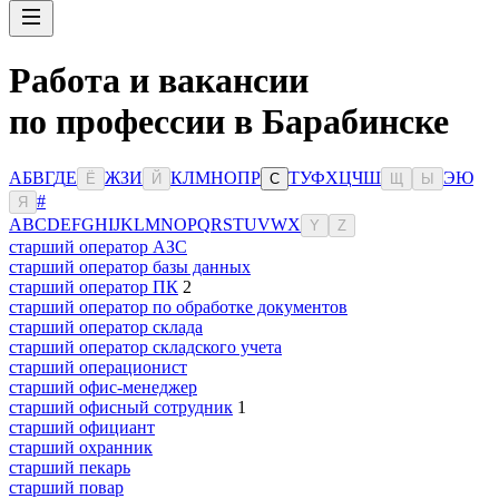
Работа и вакансии
по профессии в Барабинске
А
Б
В
Г
Д
Е
Ж
З
И
К
Л
М
Н
О
П
Р
Т
У
Ф
Х
Ц
Ч
Ш
Э
Ю
Ё
Й
С
Щ
Ы
#
Я
A
B
C
D
E
F
G
H
I
J
K
L
M
N
O
P
Q
R
S
T
U
V
W
X
Y
Z
старший оператор АЗС
старший оператор базы данных
старший оператор ПК
2
старший оператор по обработке документов
старший оператор склада
старший оператор складского учета
старший операционист
старший офис-менеджер
старший офисный сотрудник
1
старший официант
старший охранник
старший пекарь
старший повар