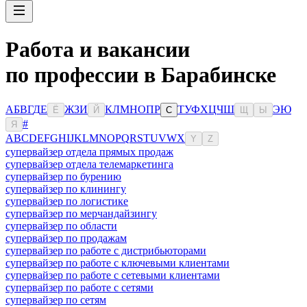
Работа и вакансии
по профессии в Барабинске
А
Б
В
Г
Д
Е
Ж
З
И
К
Л
М
Н
О
П
Р
Т
У
Ф
Х
Ц
Ч
Ш
Э
Ю
Ё
Й
С
Щ
Ы
#
Я
A
B
C
D
E
F
G
H
I
J
K
L
M
N
O
P
Q
R
S
T
U
V
W
X
Y
Z
супервайзер отдела прямых продаж
супервайзер отдела телемаркетинга
супервайзер по бурению
супервайзер по клинингу
супервайзер по логистике
супервайзер по мерчандайзингу
супервайзер по области
супервайзер по продажам
супервайзер по работе с дистрибьюторами
супервайзер по работе с ключевыми клиентами
супервайзер по работе с сетевыми клиентами
супервайзер по работе с сетями
супервайзер по сетям