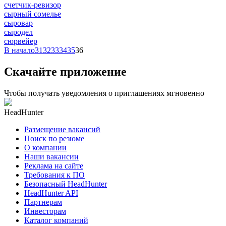
счетчик-ревизор
сырный сомелье
сыровар
сыродел
сюрвейер
В начало
31
32
33
34
35
36
Скачайте приложение
Чтобы получать уведомления о приглашениях мгновенно
HeadHunter
Размещение вакансий
Поиск по резюме
О компании
Наши вакансии
Реклама на сайте
Требования к ПО
Безопасный HeadHunter
HeadHunter API
Партнерам
Инвесторам
Каталог компаний