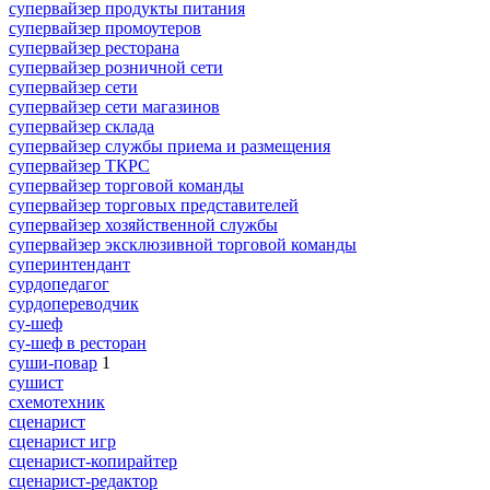
супервайзер продукты питания
супервайзер промоутеров
супервайзер ресторана
супервайзер розничной сети
супервайзер сети
супервайзер сети магазинов
супервайзер склада
супервайзер службы приема и размещения
супервайзер ТКРС
супервайзер торговой команды
супервайзер торговых представителей
супервайзер хозяйственной службы
супервайзер эксклюзивной торговой команды
суперинтендант
сурдопедагог
сурдопереводчик
су-шеф
су-шеф в ресторан
суши-повар
1
сушист
схемотехник
сценарист
сценарист игр
сценарист-копирайтер
сценарист-редактор